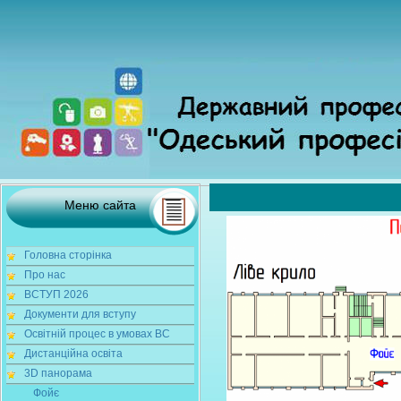
Меню сайта
Головна сторінка
Про нас
ВСТУП 2026
Документи для вступу
Освітній процес в умовах ВС
Дистанційна освіта
3D панорама
Фойє